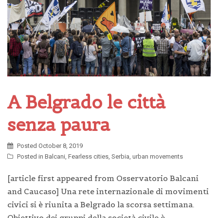
A Belgrado le città
senza paura
Posted
October 8, 2019
Posted in
Balcani
,
Fearless cities
,
Serbia
,
urban movements
[article first appeared from Osservatorio Balcani
and Caucaso] Una rete internazionale di movimenti
civici si è riunita a Belgrado la scorsa settimana.
Obiettivo dei gruppi della società civile è