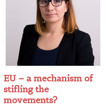
EU – a mechanism of
stifling the
movements?