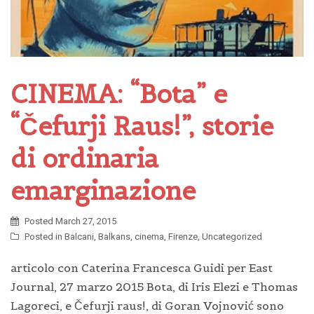
CINEMA: “Bota” e
“Čefurji Raus!”, storie
di ordinaria
emarginazione
Posted
March 27, 2015
Posted in
Balcani
,
Balkans
,
cinema
,
Firenze
,
Uncategorized
articolo con Caterina Francesca Guidi per East
Journal, 27 marzo 2015 Bota, di Iris Elezi e Thomas
Lagoreci, e Čefurji raus!, di Goran Vojnović sono