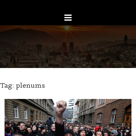
Skip
to
content
Tag:
plenums