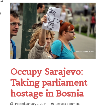
id
s
Occupy Sarajevo:
Taking parliament
hostage in Bosnia
Posted
January 2, 2014
Leave a comment