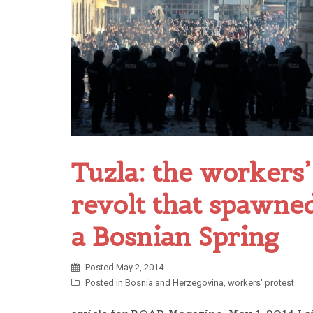
Tuzla: the workers’
revolt that spawne
a Bosnian Spring
Posted
May 2, 2014
Posted in
Bosnia and Herzegovina
,
workers' protest