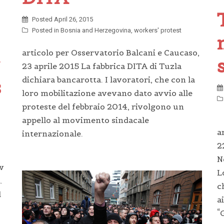
Posted
April 26, 2015
Posted in
Bosnia and Herzegovina
,
workers' protest
articolo per Osservatorio Balcani e Caucaso,
23 aprile 2015 La fabbrica DITA di Tuzla
dichiara bancarotta. I lavoratori, che con la
s
loro mobilitazione avevano dato avvio alle
proteste del febbraio 2014, rivolgono un
appello al movimento sindacale
a
internazionale.
2
N
w
L
.
c
l
a
“