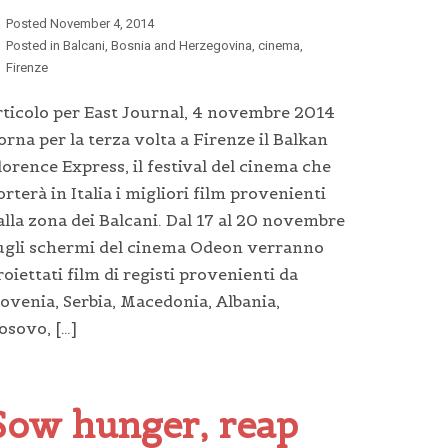
Posted
November 4, 2014
Posted in
Balcani
,
Bosnia and Herzegovina
,
cinema
,
Firenze
rticolo per East Journal, 4 novembre 2014
orna per la terza volta a Firenze il Balkan
lorence Express, il festival del cinema che
orterà in Italia i migliori film provenienti
alla zona dei Balcani. Dal 17 al 20 novembre
ugli schermi del cinema Odeon verranno
roiettati film di registi provenienti da
lovenia, Serbia, Macedonia, Albania,
osovo, […]
Sow hunger, reap