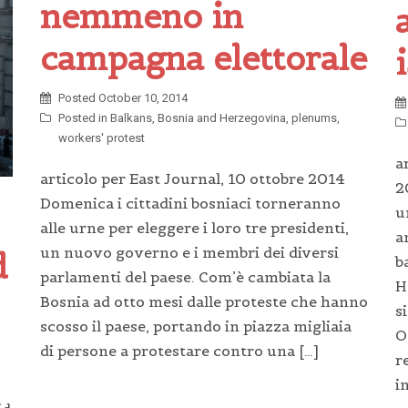
nemmeno in
campagna elettorale
Posted
October 10, 2014
Posted in
Balkans
,
Bosnia and Herzegovina
,
plenums
,
workers' protest
a
articolo per East Journal, 10 ottobre 2014
2
Domenica i cittadini bosniaci torneranno
u
alle urne per eleggere i loro tre presidenti,
a
un nuovo governo e i membri dei diversi
d
b
parlamenti del paese. Com’è cambiata la
H
Bosnia ad otto mesi dalle proteste che hanno
s
scosso il paese, portando in piazza migliaia
O
di persone a protestare contro una […]
r
i