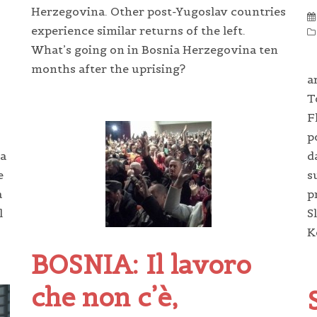
Herzegovina. Other post-Yugoslav countries
experience similar returns of the left.
What’s going on in Bosnia Herzegovina ten
months after the uprising?
a
T
F
p
ua
d
e
s
a
p
l
S
K
BOSNIA: Il lavoro
che non c’è,