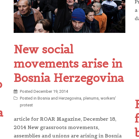
P
a
d
New social
movements arise in
Bosnia Herzegovina
o
Posted
December 19, 2014
Posted in
Bosnia and Herzegovina
,
plenums
,
workers'
protest
a
article for ROAR Magazine, December 18,
2014 New grassroots movements,
assemblies and unions are arising in Bosnia