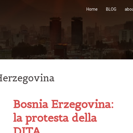
Home
BLOG
abo
Herzegovina
Bosnia Erzegovina:
la protesta della
DITA