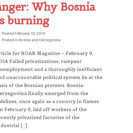
anger: Why Bosnia
is burning
Posted
February 10, 2014
Posted in
Bosnia and Herzegovina
rticle for ROAR Magazine – February 9,
014 Failed privatizations, rampant
nemployment and a thoroughly inefficient
nd unaccountable political system lie at the
asis of the Bosnian protests. Bosnia-
erzegovina finally emerged from the
idelines, once again as a country in flames.
n February 5, laid off workers of the
ecently privatized factories of the
ndustrial […]