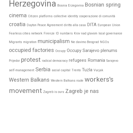
Herzegovina
Bosnian spring
Bosnia Erzegovina
cinema
Citizen platforms
collective identity
cooperazione di comunità
croatia
DITA
Dayton Peace Agreement
diritto alla casa
European Union
Fearless cities network
Firenze
ID numbers
Krov nad glavom
local governance
municipalism
Migrants
migration
Ne davimo Beograd
NGOs
occupied factories
Occupy Sarajevo
plenums
Occupy
protest
refugees
Romania
Prijedor
radical democracy
Sarajevo
Serbia
Tuzla
self-management
social capital
Trento
Vucjak
workers's
Western Balkans
Western Balkans route
movement
Zagreb je nas
Zagreb is ours