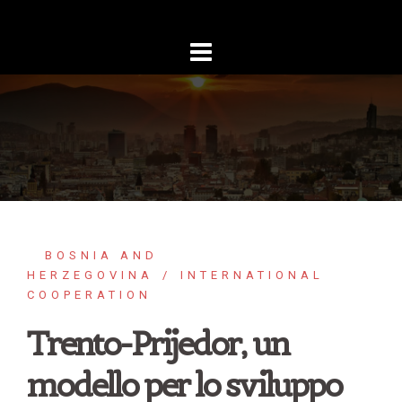
Skip
to
content
BOSNIA AND
HERZEGOVINA
INTERNATIONAL
COOPERATION
Trento-Prijedor, un
modello per lo sviluppo