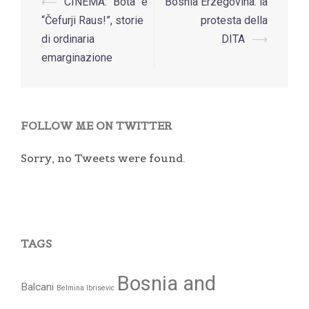
Post
⟵
CINEMA: “Bota” e
Bosnia Erzegovina: la
navigation
“Čefurji Raus!”, storie
protesta della
di ordinaria
DITA
⟶
emarginazione
FOLLOW ME ON TWITTER
Sorry, no Tweets were found.
TAGS
Bosnia and
Balcani
Belmina Ibrisevic