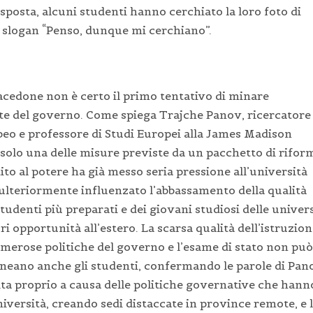
sposta, alcuni studenti hanno cerchiato la loro foto di
o slogan “Penso, dunque mi cerchiano”.
cedone non è certo il primo tentativo di minare
arte del governo. Come spiega Trajche Panov, ricercatore
peo e professore di Studi Europei alla James Madison
 solo una delle misure previste da un pacchetto di rifor
rtito al potere ha già messo seria pressione all’università
a ulteriormente influenzato l’abbassamento della qualità
studenti più preparati e dei giovani studiosi delle univer
ri opportunità all’estero. La scarsa qualità dell’istruzio
merose politiche del governo e l’esame di stato non può
ineano anche gli studenti, confermando le parole di Pan
uita proprio a causa delle politiche governative che hann
iversità, creando sedi distaccate in province remote, e 