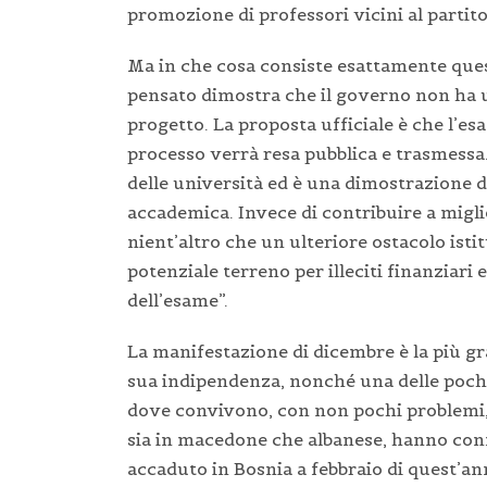
promozione di professori vicini al partit
Ma in che cosa consiste esattamente ques
pensato dimostra che il governo non ha u
progetto. La proposta ufficiale è che l’es
processo verrà resa pubblica e trasmessa
delle università ed è una dimostrazione d
accademica. Invece di contribuire a migli
nient’altro che un ulteriore ostacolo isti
potenziale terreno per illeciti finanziari 
dell’esame”.
La manifestazione di dicembre è la più g
sua indipendenza, nonché una delle poche
dove convivono, con non pochi problemi, m
sia in macedone che albanese, hanno conf
accaduto in Bosnia a febbraio di quest’an