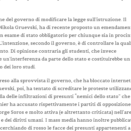
e del governo di modificare la legge sull’istruzione. Il
Nikola Gruevski, ha di recente proposto un emendamen
un esame di stato obbligatorio per chiunque sia in procin
L’intenzione, secondo il governo, è di controllare la qual
ento. Di opinione contraria gli studenti, che invece
un’interferenza da parte dello stato e costituirebbe un
 dei loro studi.
eso alla sprovvista il governo, che ha bloccato internet
evski, poi, ha tentato di screditare le proteste utilizza
a delle infiltrazioni di presunti “nemici dello stato” che
mier ha accusato rispettivamente i partiti di opposizione
ge Soros e molto attiva (e altrettanto criticata) nell’ar
e dei diritti umani. I mass media hanno inoltre pubblica
 cerchiando di rosso le facce dei presunti appartenenti a