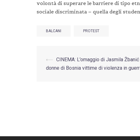
volontà di superare le barriere di tipo e
sociale discriminata – quella degli student
BALCANI
PROTEST
Post
⟵
CINEMA: L’omaggio di Jasmila Žbanić 
donne di Bosnia vittime di violenza in guer
navigation